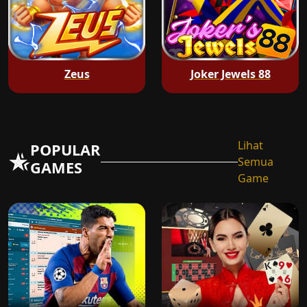
Zeus
Joker Jewels 88
Lihat
POPULAR
Semua
GAMES
Game