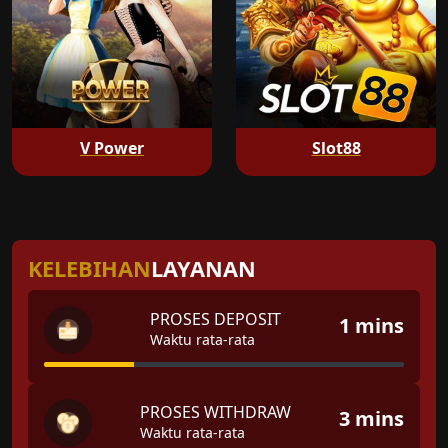
V Power
Slot88
KELEBIHAN
LAYANAN
PROSES DEPOSIT
1 mins
Waktu rata-rata
PROSES WITHDRAW
3 mins
Waktu rata-rata