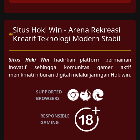
Situs Hoki Win - Arena Rekreasi
Kreatif Teknologi Modern Stabil
Situs Hoki Win
hadirkan platform permainan
inovatif sehingga komunitas gamer aktif
menikmati hiburan digital melalui jaringan Hokiwin.
SUPPORTED
BROWSERS
RESPONSIBLE
GAMING