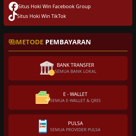
Situs Hoki Win Facebook Group
Situs Hoki Win TikTok
METODE
PEMBAYARAN
BANK TRANSFER
SEMUA BANK LOKAL
E - WALLET
SEMUA E-WALLET & QRIS
PULSA
SEMUA PROVIDER PULSA