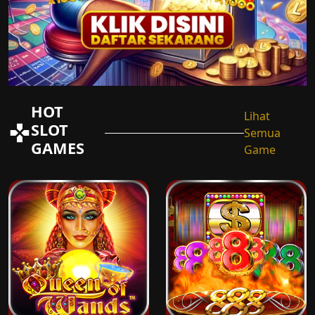
HOT
Lihat
SLOT
Semua
GAMES
Game