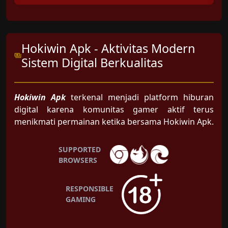
Hokiwin Apk - Aktivitas Modern
Sistem Digital Berkualitas
Hokiwin Apk
terkenal menjadi platform hiburan
digital karena komunitas gamer aktif terus
menikmati permainan ketika bersama Hokiwin Apk.
SUPPORTED
BROWSERS
RESPONSIBLE
GAMING